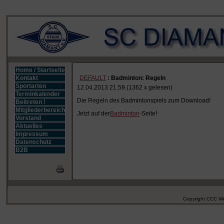
Home / Startseite
DEFAULT
: Badminton: Regeln
Kontakt
Sportarten
12.04.2013 21:59
(
1362 x gelesen
)
Terminkalender
Die Regeln des Badmintonspiels zum Download!
Beitreten !
Mitgliederbereich
Jetzt auf der
Badminton
-Seite!
Vorstand
Aktuelles
Impressum
Datenschutz
B2B
Copyright CCC We