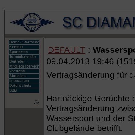
Home / Startseite
DEFAULT
: Wasserspo
Kontakt
Sportarten
Terminkalender
09.04.2013 19:46
(
151
Beitreten !
Mitgliederbereich
Vorstand
Vertragsänderung für 
Aktuelles
Impressum
Datenschutz
B2B
Hartnäckige Gerüchte 
Vertragsänderung zwis
Wassersport und der St
Clubgelände betrifft.