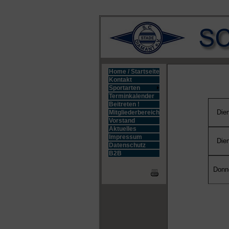
Home / Startseite
Kontakt
Sportarten
Terminkalender
Beitreten !
Die
Mitgliederbereich
Vorstand
Aktuelles
Impressum
Die
Datenschutz
B2B
Donn