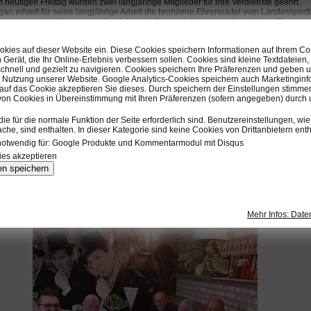
 heutigen Freitag wurden zwei langjährige Mitglieder für ihre Verdienste geehrt.
an erhielt für seine langjährige Arbeit die bronzene Ehrennadel vom Landessport
rmann erhielt für seine vielen Jahre als Spartenleiter sogar die goldene Ehrenna
Landessportbunds.
Mehr geht nicht!
okies auf dieser Website ein. Diese Cookies speichern Informationen auf Ihrem C
Der gesamte Vorstand und Spartenleitung sind
Gerät, die Ihr Online-Erlebnis verbessern sollen. Cookies sind kleine Textdateien,
froh euch zu haben und wünschen euch weiterhin alles Gute.
chnell und gezielt zu navigieren. Cookies speichern Ihre Präferenzen und geben 
ie Nutzung unserer Website. Google Analytics-Cookies speichern auch Marketinginf
Ein großer Dank gilt dem Kreissportbund Stade, namentlich Herrn Uwe Weski.
 auf das Cookie akzeptieren Sie dieses. Durch speichern der Einstellungen stimme
Dank für die tolle Kommunikation und Ihr Engagement diese Ehrungen durchzuführ
n Cookies in Übereinstimmung mit Ihren Präferenzen (sofern angegeben) durch 
 Peter Lemmermann bereits am Mittwoch als Spartenleiter und leitender Trainer v
icher Atmosphäre hat man Peters Vergangenheit im SC Diamant Revue passieren l
die für die normale Funktion der Seite erforderlich sind. Benutzereinstellungen, wi
Außerdem ernannte ihn die Judosparte zum Ehrenspartenleiter.
che, sind enthalten. In dieser Kategorie sind keine Cookies von Drittanbietern enth
Damit ist er der Erste, dem diese Würdigung zuteil wurde.
notwendig für: Google Produkte und Kommentarmodul mit Disqus
Bleib so wie du bist Peter.
ies akzeptieren
Du bist jederzeit willkommen.
en speichern
Hier ein paar Impressionen:
Mehr Infos: Date