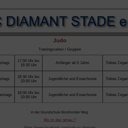
Judo
Trainingszeiten / Gruppen
17:00 Uhr bis
nstags
Anfänger ab 6 Jahre
Tobias Cega
18:30 Uhr
18:30 Uhr bis
nstags
Jugendliche und Erwachsene
Tobias Cega
20:00 Uhr
18:00 Uhr bis
erstags
Jugendliche und Erwachsene
Tobias Cega
20:00 Uhr
in der Grundschule Bockhorster Weg.
Wo ist das genau ?
https://www.facebook.com/judo.sc.diamant