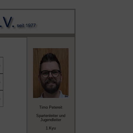
n
n
n
Timo Petereit
Spartenleiter und
Jugendleiter
1.Kyu